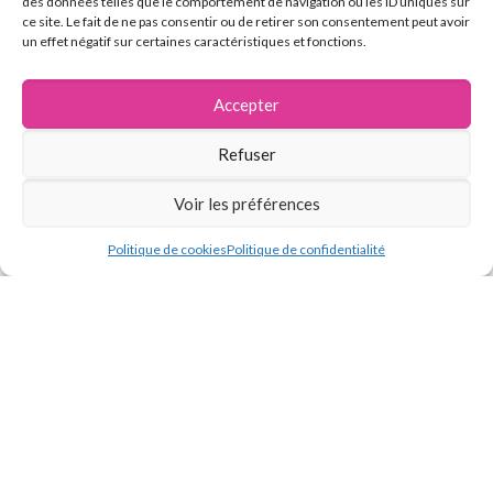
des données telles que le comportement de navigation ou les ID uniques sur
ce site. Le fait de ne pas consentir ou de retirer son consentement peut avoir
un effet négatif sur certaines caractéristiques et fonctions.
Accepter
Refuser
Vous avez des questions
concernant notre entreprise ?
Voir les préférences
Nous serons ravis d'en discuter
avec vous !
Politique de cookies
Politique de confidentialité
Contactez-nous