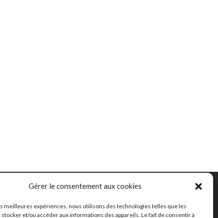
Gérer le consentement aux cookies
les meilleures expériences, nous utilisons des technologies telles que les
162 chemin de la
 stocker et/ou accéder aux informations des appareils. Le fait de consentir à