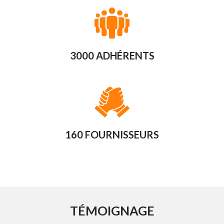
événements
(entre 50 et
100 € / an)
Négociation de
contrat groupe
auprès des
3000 ADHÉRENTS
fournisseurs
Programme
ﬁdélisation
Option
d’exclusivité
160 FOURNISSEURS
539€ / an
828 € / an
0€
Sur devis
soit 45€ /
soit 69€ /
(sans
(à partir de
mois (coût
mois(coût
engagement)
5 sites)
par site -
par site -
engagement
engagement
sur 2 ans)
sur 2 ans)
* selon nos audits réalisés en 2020
TÉMOIGNAGE