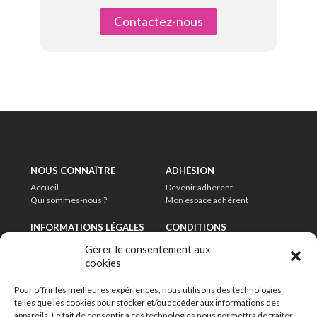
Contactez-nous
NOUS CONNAÎTRE
ADHÉSION
Accueil
Devenir adhérent
Qui sommes-nous ?
Mon espace adhérent
INFORMATIONS LÉGALES
CONDITIONS
Mentions légales
Charte de modération
Gérer le consentement aux
Politique de confidentialité
CGU
cookies
Délais de conservation
Pour offrir les meilleures expériences, nous utilisons des technologies
EN SAVOIR PLUS
telles que les cookies pour stocker et/ou accéder aux informations des
FAQ
appareils. Le fait de consentir à ces technologies nous permettra de traiter