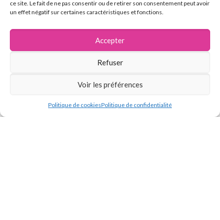
ce site. Le fait de ne pas consentir ou de retirer son consentement peut avoir
un effet négatif sur certaines caractéristiques et fonctions.
Accepter
Refuser
Vous avez des questions
concernant notre entreprise ?
Voir les préférences
Nous serons ravis d'en discuter
avec vous !
Politique de cookies
Politique de confidentialité
Contactez-nous