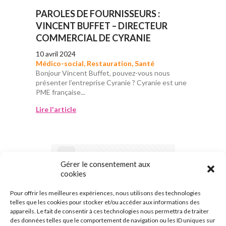
PAROLES DE FOURNISSEURS :
VINCENT BUFFET – DIRECTEUR
COMMERCIAL DE CYRANIE
10 avril 2024
Médico-social
,
Restauration
,
Santé
Bonjour Vincent Buffet, pouvez-vous nous
présenter l’entreprise Cyranie ? Cyranie est une
PME française...
Lire l'article
1
2
3
4
5
6
Gérer le consentement aux
7
8
cookies
Pour offrir les meilleures expériences, nous utilisons des technologies
Page suivante
telles que les cookies pour stocker et/ou accéder aux informations des
appareils. Le fait de consentir à ces technologies nous permettra de traiter
des données telles que le comportement de navigation ou les ID uniques sur