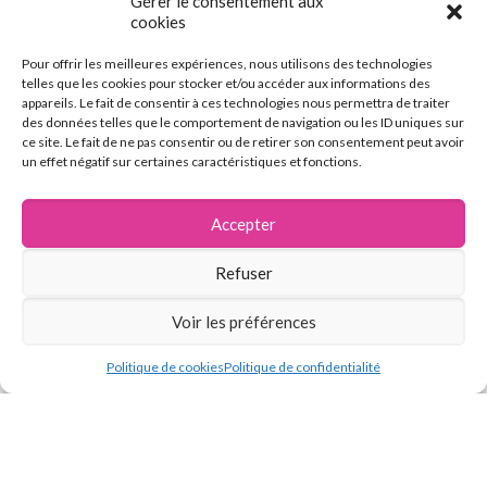
Gérer le consentement aux
25
26
27
28
29
30
cookies
31
32
Pour offrir les meilleures expériences, nous utilisons des technologies
telles que les cookies pour stocker et/ou accéder aux informations des
Page suivante
appareils. Le fait de consentir à ces technologies nous permettra de traiter
des données telles que le comportement de navigation ou les ID uniques sur
ce site. Le fait de ne pas consentir ou de retirer son consentement peut avoir
un effet négatif sur certaines caractéristiques et fonctions.
Accepter
Refuser
Vous avez des questions
Voir les préférences
concernant notre entreprise ?
Nous serons ravis d'en discuter
Politique de cookies
Politique de confidentialité
avec vous !
Contactez-nous