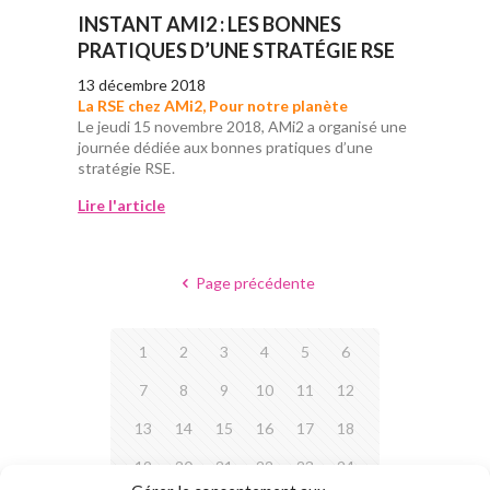
INSTANT AMI2 : LES BONNES
PRATIQUES D’UNE STRATÉGIE RSE
13 décembre 2018
La RSE chez AMi2
,
Pour notre planète
Le jeudi 15 novembre 2018, AMi2 a organisé une
journée dédiée aux bonnes pratiques d’une
stratégie RSE.
Lire l'article
Page précédente
1
2
3
4
5
6
7
8
9
10
11
12
13
14
15
16
17
18
19
20
21
22
23
24