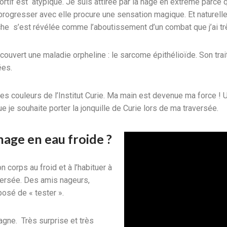
rtif est atypique. Je suis attirée par la nage en extrême parce 
 et progresser avec elle procure une sensation magique. Et natur
anche s’est révélée comme l’aboutissement d’un combat que j’ai t
couvert une maladie orpheline : le sarcome épithélioïde. Son trai
ées.
les couleurs de l’Institut Curie. Ma main est devenue ma force !
e je souhaite porter la jonquille de Curie lors de ma traversée.
nage en eau froide ?
n corps au froid et à l’habituer à
versée. Des amis nageurs,
posé de « tester ».
gne. Très surprise et très