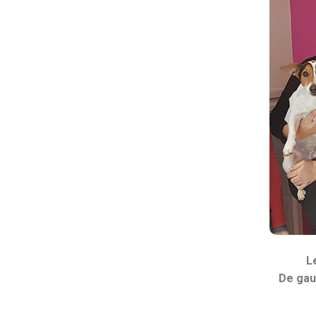
L
De gauc