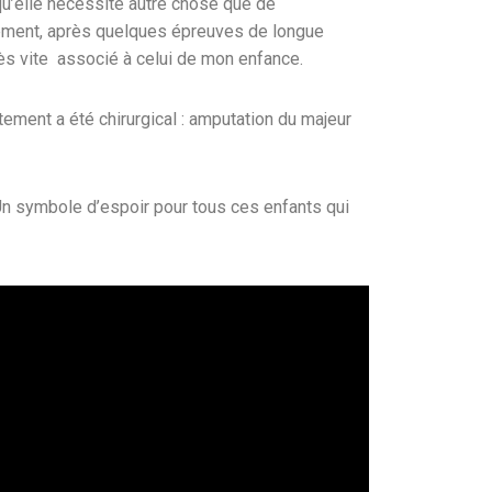
qu’elle nécessite autre chose que de
ellement, après quelques épreuves de longue
rès vite associé à celui de mon enfance.
tement a été chirurgical : amputation du majeur
 Un symbole d’espoir pour tous ces enfants qui