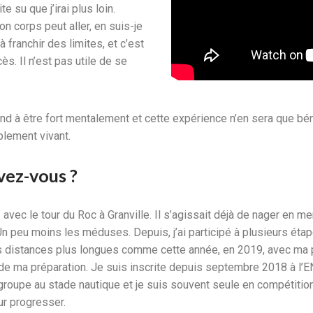
e su que j’irai plus loin.
n corps peut aller, en suis-je
 franchir des limites, et c’est
s. Il n’est pas utile de se
nd à être fort mentalement et cette expérience n’en sera que bé
mplement vivant.
vez-vous ?
avec le tour du Roc à Granville. Il s’agissait déjà de nager en me
! Un peu moins les méduses. Depuis, j’ai participé à plusieurs éta
 distances plus longues comme cette année, en 2019, avec ma pa
 de ma préparation. Je suis inscrite depuis septembre 2018 à l’E
 groupe au stade nautique et je suis souvent seule en compétitio
ur progresser.