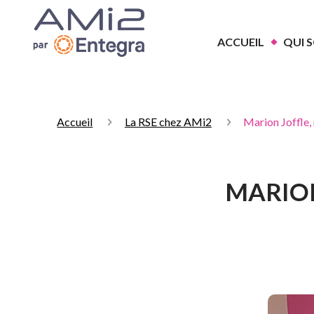
ACCUEIL
QUI 
Accueil
La RSE chez AMi2
Marion Joffle,
MARION