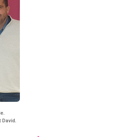
e.
t David.