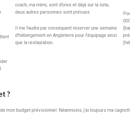
s
coach, ma mère, sont d’ores et déjà sur la liste,
e
deux autres personnes sont prévues.
Pou
000
Il me faudra par conséquent réserver une semaine
(ba
d’hébergement en Angleterre pour l’équipage ainsi
pré
ttent
que la restauration.
(hé
ider
0
et ?
 de mon budget prévisionnel. Néanmoins, j’ai toujours ma cagnotte