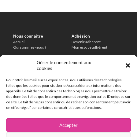
Nous connaître
Adhésion
Accueil
Devenir adhérent
Qui sommes-nous ?
Mon espace adhérent
Informations légales
Conditions
Gérer le consentement aux
Mentions légales
Charte de modération
cookies
Politique de confidentialité
CGU
Délais de conservation
Pour offrir les meilleures expériences, nous utilisons des technologies
En savoir plus
telles que les cookies pour stocker et/ou accéder aux informations des
FAQ
appareils. Le fait de consentir à ces technologies nous permettra de traiter
Contact
des données telles que le comportement de navigation ou les ID uniques sur
ce site. Le fait de ne pas consentir ou de retirer son consentement peut avoir
un effet négatif sur certaines caractéristiques et fonctions.
162 chemin de la Thillaye
14100 Lisieux
Accepter
02 31 32 46 46