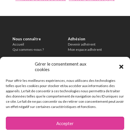
Nous connaître
Adhésion
Accueil
Devenir adhérent
Qui sommes-nous ?
Mon espace adhérent
Informations légales
Conditions
Gérer le consentement aux
Mentions légales
Charte de modération
cookies
Politique de confidentialité
CGU
Délais de conservation
Pour offrir les meilleures expériences, nous utilisons des technologies
En savoir plus
telles que les cookies pour stocker et/ou accéder aux informations des
FAQ
appareils. Le fait de consentir à ces technologies nous permettra de traiter
Contact
des données telles que le comportement de navigation ou les ID uniques sur
ce site. Le fait de ne pas consentir ou de retirer son consentement peut avoir
un effet négatif sur certaines caractéristiques et fonctions.
162 chemin de la Thillaye
14100 Lisieux
Accepter
02 31 32 46 46