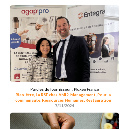
Paroles de fournisseur : Pluxee France
Bien-être
,
La RSE chez AMi2
,
Management
,
Pour la
communauté
,
Ressources Humaines
,
Restauration
7/11/2024