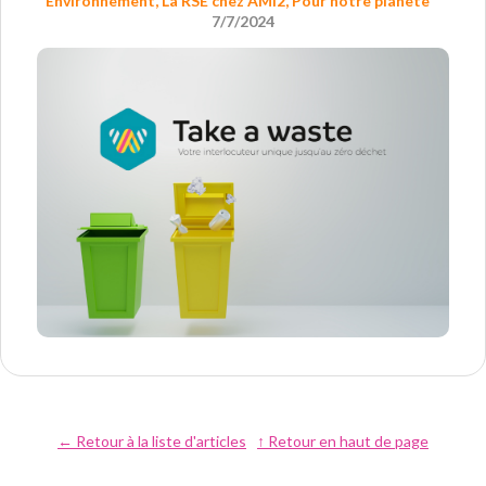
Environnement
,
La RSE chez AMi2
,
Pour notre planète
7/7/2024
← Retour à la liste d'articles
↑ Retour en haut de page