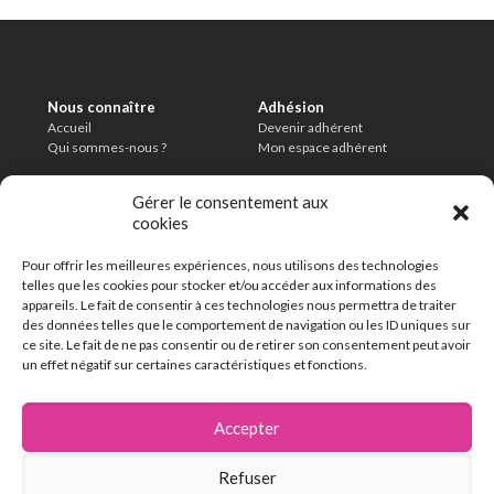
Nous connaître
Adhésion
Accueil
Devenir adhérent
Qui sommes-nous ?
Mon espace adhérent
Informations légales
Conditions
Gérer le consentement aux
Mentions légales
Charte de modération
cookies
Politique de confidentialité
CGU
Délais de conservation
Pour offrir les meilleures expériences, nous utilisons des technologies
En savoir plus
telles que les cookies pour stocker et/ou accéder aux informations des
FAQ
appareils. Le fait de consentir à ces technologies nous permettra de traiter
Contact
des données telles que le comportement de navigation ou les ID uniques sur
ce site. Le fait de ne pas consentir ou de retirer son consentement peut avoir
un effet négatif sur certaines caractéristiques et fonctions.
162 chemin de la Thillaye
14100 Lisieux
Accepter
02 31 32 46 46
Refuser