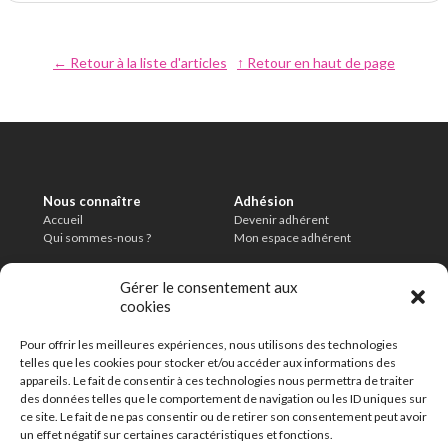
← Retour à la liste d'articles
↑ Retour en haut de page
Nous connaître
Adhésion
Accueil
Devenir adhérent
Qui sommes-nous ?
Mon espace adhérent
Informations légales
Conditions
Gérer le consentement aux
Mentions légales
Charte de modération
cookies
Politique de confidentialité
CGU
Délais de conservation
Pour offrir les meilleures expériences, nous utilisons des technologies
En savoir plus
telles que les cookies pour stocker et/ou accéder aux informations des
FAQ
appareils. Le fait de consentir à ces technologies nous permettra de traiter
Contact
des données telles que le comportement de navigation ou les ID uniques sur
ce site. Le fait de ne pas consentir ou de retirer son consentement peut avoir
un effet négatif sur certaines caractéristiques et fonctions.