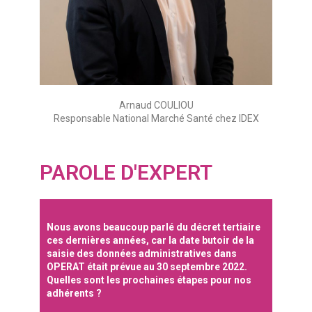
Arnaud COULIOU
Responsable National Marché Santé chez IDEX
PAROLE D'EXPERT
Nous avons beaucoup parlé du décret tertiaire
ces dernières années, car la date butoir de la
saisie des données administratives dans
OPERAT était prévue au 30 septembre 2022.
Quelles sont les prochaines étapes pour nos
adhérents ?