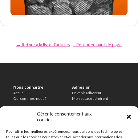
← Retour à la liste d'articles
↑ Retour en haut de page
Nous connaître
Adhésion
Accueil
Devenir adhérent
Qui sommes-nous ?
Mon espace adhérent
Informations légales
Conditions
Gérer le consentement aux
Mentions légales
Charte de modération
cookies
Politique de confidentialité
CGU
Délais de conservation
Pour offrir les meilleures expériences, nous utilisons des technologies
En savoir plus
telles que les cookies pour stocker et/ou accéder aux informations des