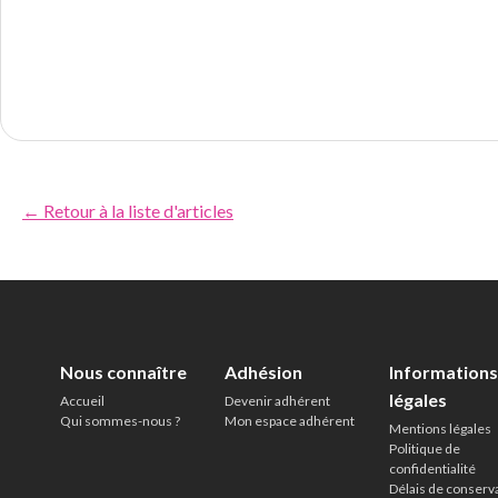
← Retour à la liste d'articles
Nous connaître
Adhésion
Informations
légales
Accueil
Devenir adhérent
Qui sommes-nous ?
Mon espace adhérent
Mentions légales
Politique de
confidentialité
Délais de conserv