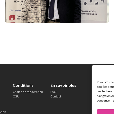
Pour offrir 
Conditions
En savoir plus
cookies pour
ces technolo
Charte de modération
FAQ
navigation ou
CGU
Contact
consentement
ation