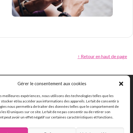
↑ Retour en haut de page
Gérer le consentement aux cookies
les meilleures expériences, nous utilisons des technologies telles que les
162 chemin de la
 stocker et/ou accéder aux informations des appareils. Le fait de consentir à
Thillaye
gies nous permettra de traiter des données telles que le comportement de
 les ID uniques sur ce site. Le fait de ne pas consentir ou de retirer son
14100 Lisieux
 peut avoir un effet négatif sur certaines caractéristiques et fonctions.
02 31 32 46 46