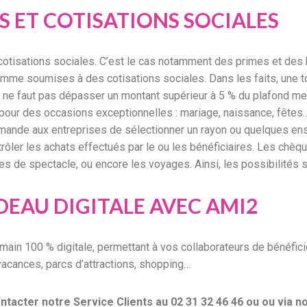
S ET COTISATIONS SOCIALES
cotisations sociales. C’est le cas notamment des primes et des b
comme soumises à des cotisations sociales. Dans les faits, une t
l ne faut pas dépasser un montant supérieur à 5 % du plafond men
 pour des occasions exceptionnelles : mariage, naissance, fêtes… 
ommande aux entreprises de sélectionner un rayon ou quelques ens
rôler les achats effectués par le ou les bénéficiaires. Les chè
ces de spectacle, ou encore les voyages. Ainsi, les possibilités
DEAU DIGITALE AVEC AMI2
n main 100 % digitale, permettant à vos collaborateurs de béné
vacances, parcs d’attractions, shopping…
ntacter notre Service Clients au 02 31 32 46 46 ou ou via n