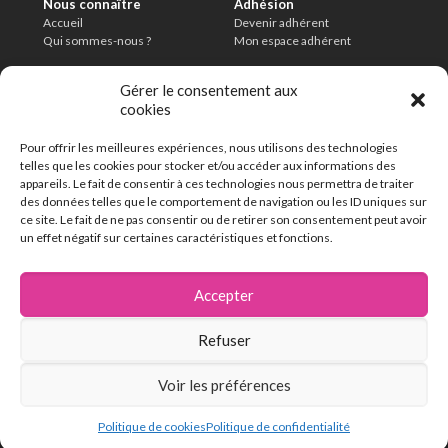
Nous connaître
Adhésion
Accueil
Devenir adhérent
Qui sommes-nous ?
Mon espace adhérent
Informations légales
Conditions
Gérer le consentement aux
Mentions légales
Charte de modération
cookies
Politique de confidentialité
CGU
Délais de conservation
Pour offrir les meilleures expériences, nous utilisons des technologies
En savoir plus
telles que les cookies pour stocker et/ou accéder aux informations des
FAQ
appareils. Le fait de consentir à ces technologies nous permettra de traiter
Contact
des données telles que le comportement de navigation ou les ID uniques sur
ce site. Le fait de ne pas consentir ou de retirer son consentement peut avoir
un effet négatif sur certaines caractéristiques et fonctions.
162 chemin de la Thillaye
14100 Lisieux
Accepter
02 31 32 46 46
Refuser
Voir les préférences
Politique de cookies
Politique de confidentialité