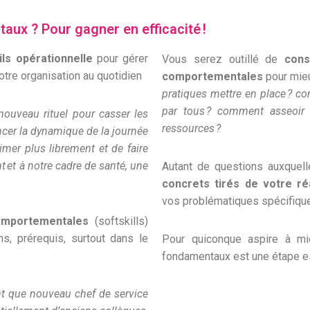
ux ? Pour gagner en efficacité !
ils opérationnelle
pour gérer
Vous serez outillé de
cons
otre organisation au quotidien
comportementales
pour mieu
pratiques mettre en place ? co
par tous ? comment asseoir 
nouveau rituel pour casser les
ressources ?
ancer la dynamique de la journée
imer plus librement et de faire
et à notre cadre de santé, une
Autant de questions auxquell
concrets tirés de votre réa
vos problématiques spécifique
mportementales
(softskills)
s, prérequis, surtout dans le
Pour quiconque aspire à mi
fondamentaux est une étape ess
nt que nouveau chef de service