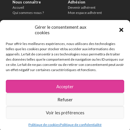
Nous connaître
Adhésion
Accueil
Devenir adhérent
Qui sommes-nous ?
Mon espace adhérent
Informations légales
Conditions
Gérer le consentement aux
Mentions légales
Charte de modération
cookies
Politique de confidentialité
CGU
Délais de conservation
Pour offrir les meilleures expériences, nous utilisons des technologies
En savoir plus
telles que les cookies pour stocker et/ou accéder aux informations des
FAQ
appareils. Le fait de consentir à ces technologies nous permettra de traiter
Contact
des données telles que le comportement de navigation ou les ID uniques sur
ce site. Le fait de ne pas consentir ou de retirer son consentement peut avoir
un effet négatif sur certaines caractéristiques et fonctions.
162 chemin de la Thillaye
14100 Lisieux
Accepter
02 31 32 46 46
Refuser
Voir les préférences
Politique de cookies
Politique de confidentialité