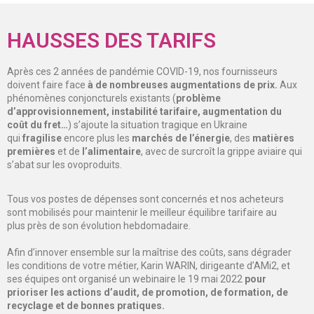
HAUSSES DES TARIFS
Après ces 2 années de pandémie COVID-19, nos fournisseurs
doivent faire face
à de nombreuses augmentations de prix.
Aux
phénomènes conjoncturels existants (
problème
d’approvisionnement, instabilité tarifaire, augmentation du
coût du fret…
) s’ajoute la situation tragique en Ukraine
qui
fragilise
encore plus les
marchés de l’énergie
, des
matières
premières
et de
l’alimentaire
, avec de surcroît la grippe aviaire qui
s’abat sur les ovoproduits.
Tous vos postes de dépenses sont concernés et nos acheteurs
sont mobilisés pour maintenir le meilleur équilibre tarifaire au
plus près de son évolution hebdomadaire.
Afin d’innover ensemble sur la maîtrise des coûts, sans dégrader
les conditions de votre métier, Karin WARIN, dirigeante d’AMi2, et
ses équipes ont organisé un webinaire le 19 mai 2022
pour
prioriser les actions d’audit,
de promotion,
de formation,
de
recyclage
et de bonnes pratiques.