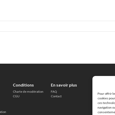
Conditions
En savoir plus
Charte de modération
FAQ
Pour offrir 
CGU
Contact
cookies pour
ces technolo
navigation ou
ation
consentement