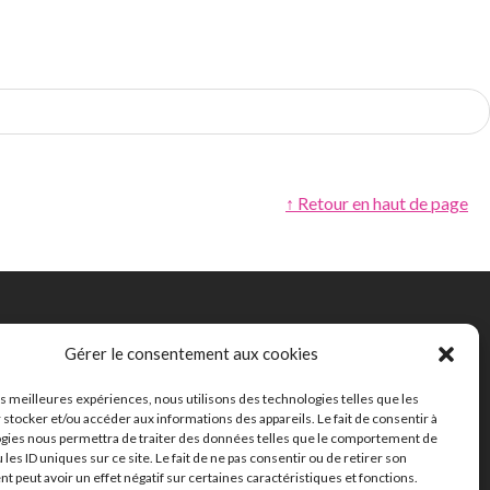
↑ Retour en haut de page
Gérer le consentement aux cookies
162 chemin de la
Thillaye
les meilleures expériences, nous utilisons des technologies telles que les
14100 Lisieux
 stocker et/ou accéder aux informations des appareils. Le fait de consentir à
02 31 32 46 46
gies nous permettra de traiter des données telles que le comportement de
 les ID uniques sur ce site. Le fait de ne pas consentir ou de retirer son
 peut avoir un effet négatif sur certaines caractéristiques et fonctions.