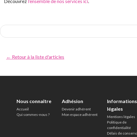
Découvrez
l’ensemble de nos services ici
.
← Retour à la liste d'articles
Nous connaître
Adhésion
Informations
légales
Accueil
Devenir adhérent
Qui sommes-nous ?
Mon espace adhérent
Mentions légales
Politique de
confidentialité
Délais de conserv