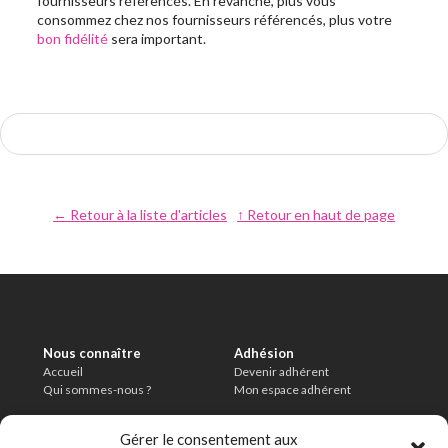
fournisseurs référencés. En revanche, plus vous
consommez chez nos fournisseurs référencés, plus votre
bon fidélité
sera important.
← Retour à la liste d'articles
↑ Retour en haut de page
Nous connaître
Adhésion
Accueil
Devenir adhérent
Qui sommes-nous ?
Mon espace adhérent
Informations légales
Conditions
Gérer le consentement aux
Mentions légales
Charte de modération