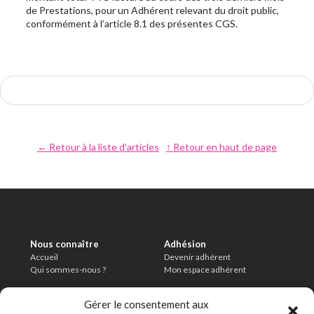
de Prestations, pour un Adhérent relevant du droit public,
conformément à l’article 8.1 des présentes CGS.
← Retour à la liste d'articles
↑ Retour en haut de page
Nous connaître
Adhésion
Accueil
Devenir adhérent
Qui sommes-nous ?
Mon espace adhérent
Informations légales
Conditions
Gérer le consentement aux
Mentions légales
Charte de modération