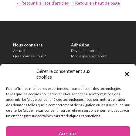
← Retour à la liste d'articles
↑ Retour en haut de page
Nous connaître
Adhésion
Accueil
Devenir adhérent
Qui sommes-nous ?
Mon espace adhérent
Informations légales
Conditions
Gérer le consentement aux
Mentions légales
Charte de modération
cookies
Politique de confidentialité
CGU
Délais de conservation
Pour offrir les meilleures expériences, nous utilisons des technologies
En savoir plus
telles que les cookies pour stocker et/ou accéder aux informations des
FAQ
appareils. Le fait de consentir à ces technologies nous permettra de traiter
Contact
des données telles que le comportement de navigation ou les ID uniques sur
ce site. Le fait de ne pas consentir ou de retirer son consentement peut avoir
un effet négatif sur certaines caractéristiques et fonctions.
162 chemin de la Thillaye
14100 Lisieux
Accepter
02 31 32 46 46