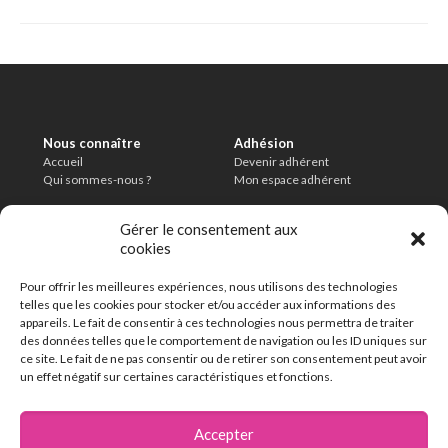
Nous connaître
Adhésion
Accueil
Devenir adhérent
Qui sommes-nous ?
Mon espace adhérent
Informations légales
Conditions
Gérer le consentement aux
Mentions légales
Charte de modération
cookies
Politique de confidentialité
CGU
Délais de conservation
Pour offrir les meilleures expériences, nous utilisons des technologies
En savoir plus
telles que les cookies pour stocker et/ou accéder aux informations des
FAQ
appareils. Le fait de consentir à ces technologies nous permettra de traiter
Contact
des données telles que le comportement de navigation ou les ID uniques sur
ce site. Le fait de ne pas consentir ou de retirer son consentement peut avoir
un effet négatif sur certaines caractéristiques et fonctions.
162 chemin de la Thillaye
14100 Lisieux
Accepter
02 31 32 46 46